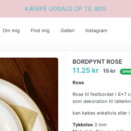
KÆMPE UDSALG OP TIL 80%
Om mig
Find mig
Galleri
Instagram
BORDPYNT ROSE
11.25 kr
15 kr
SPA
Rose
Rose til festbordet i 8x7 
som dekoration til tallerkn
kan købes enkeltvis eller i
Tykkelse
3 mm