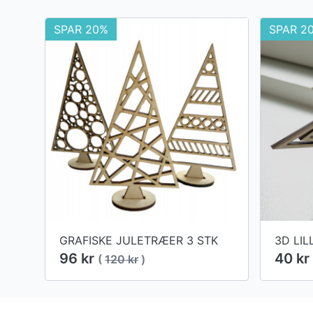
SPAR 20%
SPAR 2
GRAFISKE JULETRÆER 3 STK
3D LIL
96 kr
40 kr
(
120 kr
)
Footer