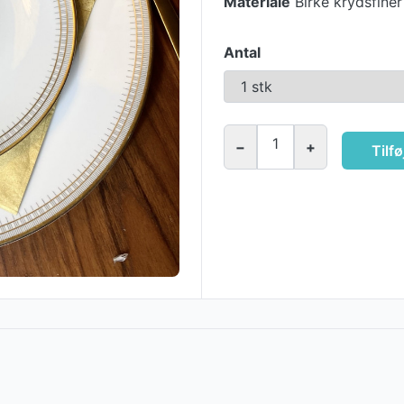
Materiale
Birke krydsfiner
Antal
1
−
+
Tilfø