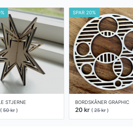
0%
SPAR 20%
LE STJERNE
BORDSKÅNER GRAPHIC
20 kr
(
50 kr
)
(
25 kr
)