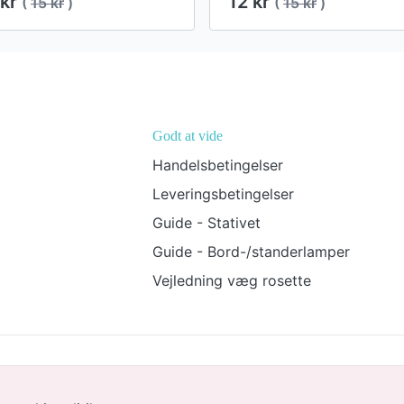
 kr
12 kr
(
15 kr
)
(
15 kr
)
Godt at vide
Handelsbetingelser
Leveringsbetingelser
Guide - Stativet
Guide - Bord-/standerlamper
Vejledning væg rosette
Email: Carolinebjorna@gmail.com
CVR: 41177993