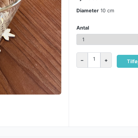
Diameter
10 cm
Antal
1
−
+
Tilfø