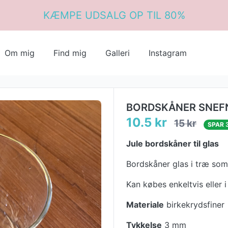
KÆMPE UDSALG OP TIL 80%
Om mig
Find mig
Galleri
Instagram
BORDSKÅNER SNEF
10.5 kr
15 kr
SPAR 
Jule bordskåner til glas
Bordskåner glas i træ som
Kan købes enkeltvis eller i
Materiale
birkekrydsfiner
Tykkelse
3 mm