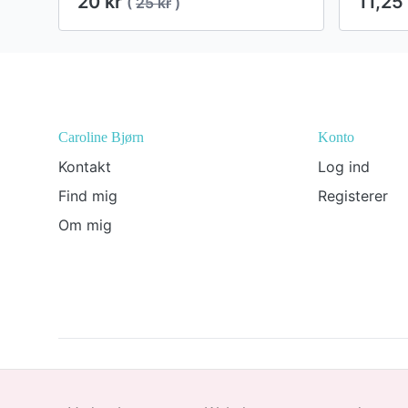
20 kr
11,25
(
25 kr
)
Footer
Caroline Bjørn
Konto
Kontakt
Log ind
Find mig
Registerer
Om mig
© 2026 Caroline Bjørn