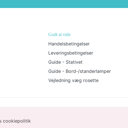
Godt at vide
Handelsbetingelser
Leveringsbetingelser
Guide - Stativet
Guide - Bord-/standerlamper
Vejledning væg rosette
Email: Carolinebjorna@gmail.com
CVR: 41177993
 cookiepolitik