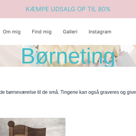
KÆMPE UDSALG OP TIL 80%
Om mig
Find mig
Galleri
Instagram
Børneting
fekte børneværelse til de små. Tingene kan også graveres og gives