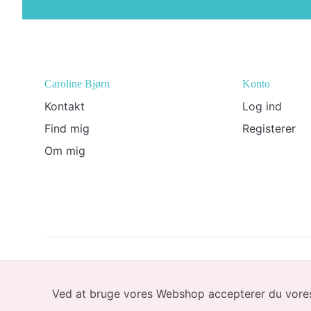
Footer
Caroline Bjørn
Konto
Kontakt
Log ind
Find mig
Registerer
Om mig
© 2026 Caroline Bjørn
Ved at bruge vores Webshop accepterer du vores