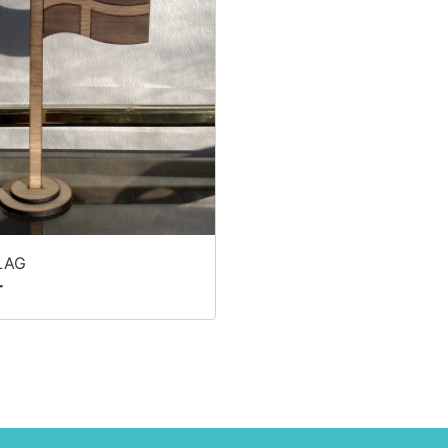
LAG
r