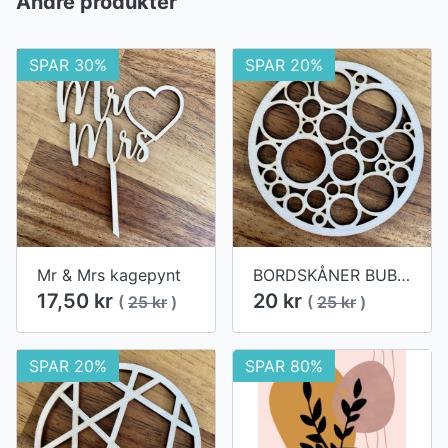
Andre produkter
SPAR 30%
SPAR 20%
Mr & Mrs kagepynt
BORDSKÅNER BUBBLES
17,50 kr
20 kr
(
25 kr
)
(
25 kr
)
SPAR 20%
SPAR 80%