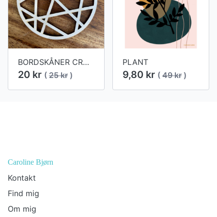
BORDSKÅNER CROSS
PLANT
20 kr
9,80 kr
(
25 kr
)
(
49 kr
)
Footer
Caroline Bjørn
Kontakt
Find mig
Om mig