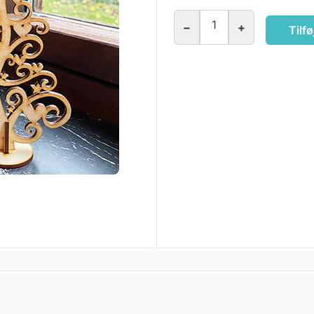
1
−
+
Tilfø