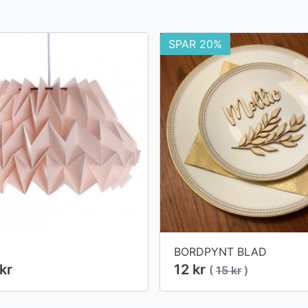
SPAR 20%
BORDPYNT BLAD
kr
12 kr
(
15 kr
)