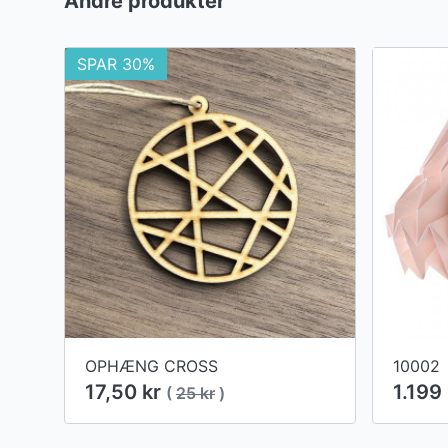
Andre produkter
SPAR 30%
OPHÆNG CROSS
10002
17,50 kr
1.199 
(
25 kr
)