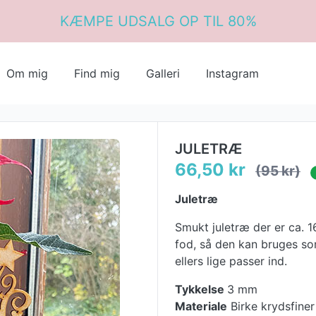
KÆMPE UDSALG OP TIL 80%
Om mig
Find mig
Galleri
Instagram
JULETRÆ
66,50 kr
(95 kr)
Juletræ
Smukt juletræ der er ca. 1
fod, så den kan bruges som
ellers lige passer ind.
Tykkelse
3 mm
Materiale
Birke krydsfiner